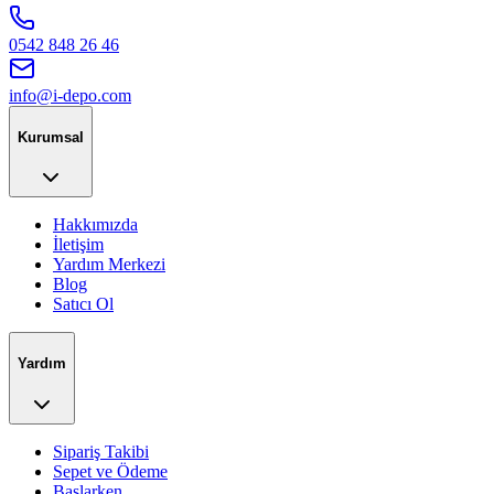
0542 848 26 46
info@i-depo.com
Kurumsal
Hakkımızda
İletişim
Yardım Merkezi
Blog
Satıcı Ol
Yardım
Sipariş Takibi
Sepet ve Ödeme
Başlarken