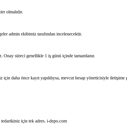
ter olmalıdır.
geler admin ekibimiz tarafından incelenecektir.
z. Onay süreci genellikle 1 iş günü içinde tamamlanır.
iz için daha önce kayıt yapıldıysa, mevcut hesap yöneticisiyle iletişi
tedarikiniz için tek adres. i-depo.com