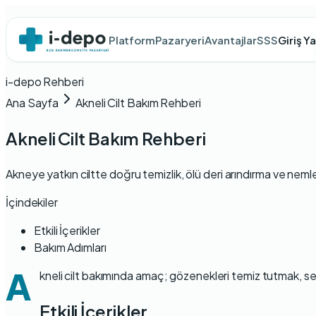
Platform
Pazaryeri
Avantajlar
SSS
Giriş Y
i-depo Rehberi
Ana Sayfa
Akneli Cilt Bakım Rehberi
Akneli Cilt Bakım Rehberi
Akneye yatkın ciltte doğru temizlik, ölü deri arındırma ve nem
İçindekiler
Etkili İçerikler
Bakım Adımları
A
kneli cilt bakımında amaç; gözenekleri temiz tutmak, 
Etkili İçerikler