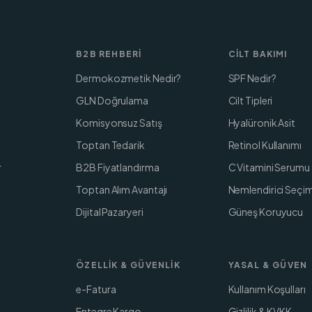
B2B REHBERI
CILT BAKIMI
Dermokozmetik Nedir?
SPF Nedir?
GLN Doğrulama
Cilt Tipleri
Komisyonsuz Satış
Hyalüronik Asit
Toptan Tedarik
Retinol Kullanımı
r
B2B Fiyatlandırma
C Vitamini Serumu
Toptan Alım Avantajı
Nemlendirici Seçim
Dijital Pazaryeri
Güneş Koruyucu
ÖZELLIK & GÜVENLIK
YASAL & GÜVEN
e-Fatura
Kullanım Koşulları
Entegre Kargo
Gizlilik & KVKK