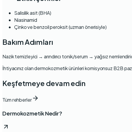
Salisilik asit (BHA)
Niasinamid
Çinko ve benzoil peroksit (uzman önerisiyle)
Bakım Adımları
Nazik temizleyici → arındırıcı tonik/serum → yağsız nemlendir
İhtiyacınız olan dermokozmetik ürünleri
komisyonsuz B2B paz
Keşfetmeye devam edin
Tüm rehberler
Dermokozmetik Nedir?