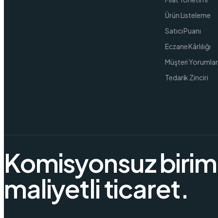
Ürün Listeleme
Satıcı Puanı
Eczane Kârlılığı
Müşteri Yorumlar
Tedarik Zinciri
Komisyonsuz birim
maliyetli ticaret.