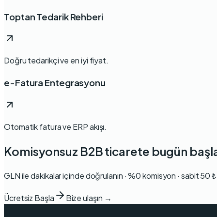
Toptan Tedarik Rehberi
Doğru tedarikçi ve en iyi fiyat.
e-Fatura Entegrasyonu
Otomatik fatura ve ERP akışı.
Komisyonsuz B2B ticarete bugün başl
GLN ile dakikalar içinde doğrulanın · %0 komisyon · sabit 50 ₺ 
Ücretsiz Başla
Bize ulaşın →