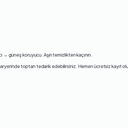
ici →
güneş koruyucu
. Aşırı temizlikten kaçının.
aryerinde
toptan tedarik edebilirsiniz.
Hemen ücretsiz kayıt ol