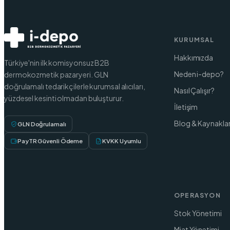
KURUMSAL
Hakkımızda
Türkiye'nin ilk komisyonsuz B2B
Neden i-depo?
dermokozmetik pazaryeri. GLN
doğrulamalı tedarikçilerle kurumsal alıcıları,
Nasıl Çalışır?
yüzdesel kesinti olmadan buluşturur.
İletişim
Blog & Kaynakla
GLN Doğrulamalı
PayTR Güvenli Ödeme
KVKK Uyumlu
OPERASYON
Stok Yönetimi
Miat Yönetimi