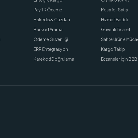
PayTR Ödeme
Mesafeli Satış
Hakediş & Cüzdan
Hizmet Bedeli
Barkod Arama
Güvenli Ticaret
ı
Ödeme Güvenliği
Sahte Ürünle Müca
ERP Entegrasyon
Kargo Takip
Karekod Doğrulama
Eczaneler İçin B2B