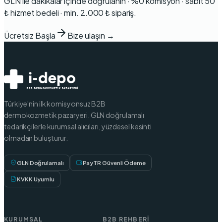
GLN ile dakikalar içinde doğrulanın · %0 komisyon · sabit 50
₺ hizmet bedeli · min. 2.000 ₺ sipariş.
Ücretsiz Başla
Bize ulaşın →
Türkiye'nin ilk komisyonsuz B2B
dermokozmetik pazaryeri. GLN doğrulamalı
tedarikçilerle kurumsal alıcıları, yüzdesel kesinti
olmadan buluşturur.
GLN Doğrulamalı
PayTR Güvenli Ödeme
KVKK Uyumlu
KURUMSAL
B2B REHBERI