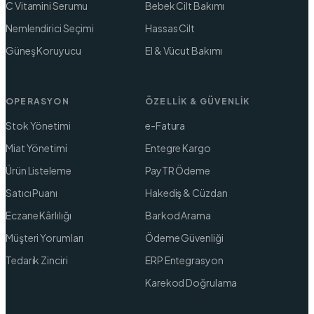
C Vitamini Serumu
Bebek Cilt Bakımı
Nemlendirici Seçimi
Hassas Cilt
Güneş Koruyucu
El & Vücut Bakımı
OPERASYON
ÖZELLIK & GÜVENLIK
Stok Yönetimi
e-Fatura
Miat Yönetimi
Entegre Kargo
Ürün Listeleme
PayTR Ödeme
Satıcı Puanı
Hakediş & Cüzdan
Eczane Kârlılığı
Barkod Arama
Müşteri Yorumları
Ödeme Güvenliği
Tedarik Zinciri
ERP Entegrasyon
Karekod Doğrulama