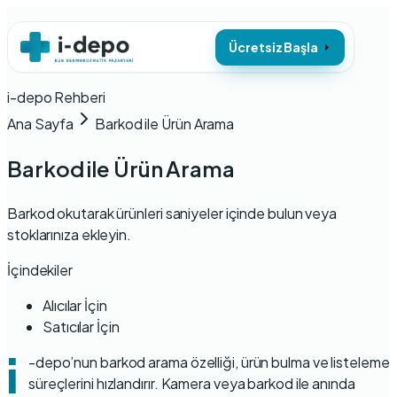
Ücretsiz Başla
i-depo Rehberi
Ana Sayfa
Barkod ile Ürün Arama
Barkod ile Ürün Arama
Barkod okutarak ürünleri saniyeler içinde bulun veya
stoklarınıza ekleyin.
İçindekiler
Alıcılar İçin
Satıcılar İçin
i
-depo’nun barkod arama özelliği, ürün bulma ve listeleme
süreçlerini hızlandırır. Kamera veya barkod ile anında