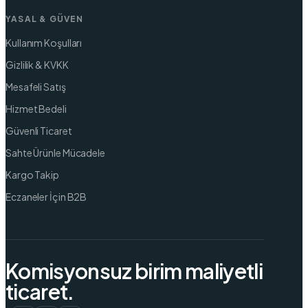
YASAL & GÜVEN
Kullanım Koşulları
Gizlilik & KVKK
Mesafeli Satış
Hizmet Bedeli
Güvenli Ticaret
Sahte Ürünle Mücadele
Kargo Takip
Eczaneler İçin B2B
Komisyonsuz birim maliyetli
ticaret.