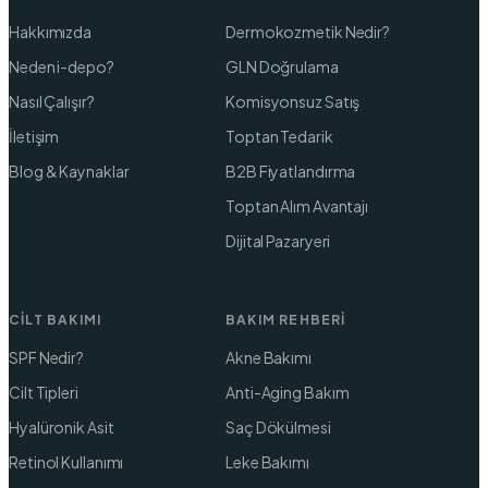
Hakkımızda
Dermokozmetik Nedir?
Neden i-depo?
GLN Doğrulama
Nasıl Çalışır?
Komisyonsuz Satış
İletişim
Toptan Tedarik
Blog & Kaynaklar
B2B Fiyatlandırma
Toptan Alım Avantajı
Dijital Pazaryeri
CILT BAKIMI
BAKIM REHBERI
SPF Nedir?
Akne Bakımı
Cilt Tipleri
Anti-Aging Bakım
Hyalüronik Asit
Saç Dökülmesi
Retinol Kullanımı
Leke Bakımı