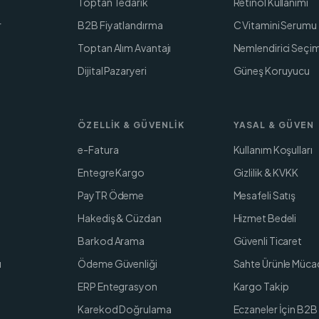
Toptan Tedarik
Retinol Kullanımı
r
B2B Fiyatlandırma
C Vitamini Serumu
Toptan Alım Avantajı
Nemlendirici Seçim
Dijital Pazaryeri
Güneş Koruyucu
ÖZELLIK & GÜVENLIK
YASAL & GÜVEN
e-Fatura
Kullanım Koşulları
Entegre Kargo
Gizlilik & KVKK
PayTR Ödeme
Mesafeli Satış
Hakediş & Cüzdan
Hizmet Bedeli
Barkod Arama
Güvenli Ticaret
ı
Ödeme Güvenliği
Sahte Ürünle Müca
ERP Entegrasyon
Kargo Takip
Karekod Doğrulama
Eczaneler İçin B2B