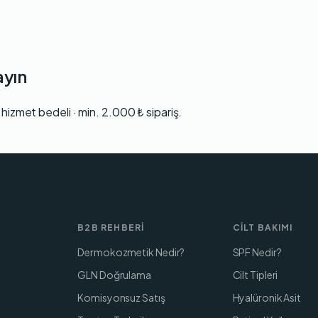
ayın
hizmet bedeli · min. 2.000 ₺ sipariş.
B2B REHBERI
CILT BAKIMI
Dermokozmetik Nedir?
SPF Nedir?
GLN Doğrulama
Cilt Tipleri
Komisyonsuz Satış
Hyalüronik Asit