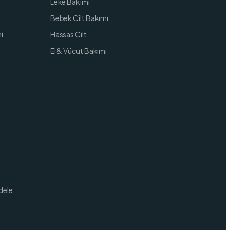
Leke Bakımı
Bebek Cilt Bakımı
i
Hassas Cilt
El & Vücut Bakımı
dele