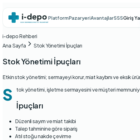
Platform
Pazaryeri
Avantajlar
SSS
Giriş Y
i-depo Rehberi
Ana Sayfa
Stok Yönetimi İpuçları
Stok Yönetimi İpuçları
Etkin stok yönetimi; sermayeyi korur, miat kaybını ve eksik ürü
S
tok yönetimi, işletme sermayesini ve müşteri memnuniyet
İpuçları
Düzenli sayım ve
miat takibi
Talep tahminine göre sipariş
Atıl stoğu
nakde çevirme