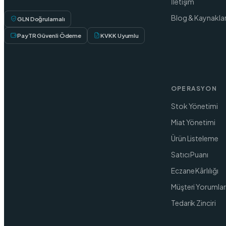
İletişim
Blog & Kaynakla
GLN Doğrulamalı
PayTR Güvenli Ödeme
KVKK Uyumlu
OPERASYON
Stok Yönetimi
Miat Yönetimi
Ürün Listeleme
Satıcı Puanı
Eczane Kârlılığı
Müşteri Yorumlar
Tedarik Zinciri