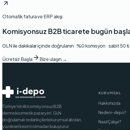
Otomatik fatura ve ERP akışı.
Komisyonsuz B2B ticarete bugün başl
GLN ile dakikalar içinde doğrulanın · %0 komisyon · sabit 50 ₺ 
Ücretsiz Başla
Bize ulaşın →
KURUMSAL
Hakkımızda
Türkiye'nin ilk komisyonsuz B2B
Neden i-depo?
dermokozmetik pazaryeri. GLN
doğrulamalı tedarikçilerle kurumsal alıcıları,
Nasıl Çalışır?
yüzdesel kesinti olmadan buluşturur.