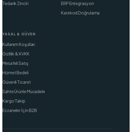
Tedarik Zinciri
ERP Entegrasyon
Karekod Doğrulama
YASAL & GÜVEN
Kullanım Koşulları
Gizlilik & KVKK
Mesafeli Satış
Hizmet Bedeli
Güvenli Ticaret
Sahte Ürünle Mücadele
Kargo Takip
Eczaneler İçin B2B