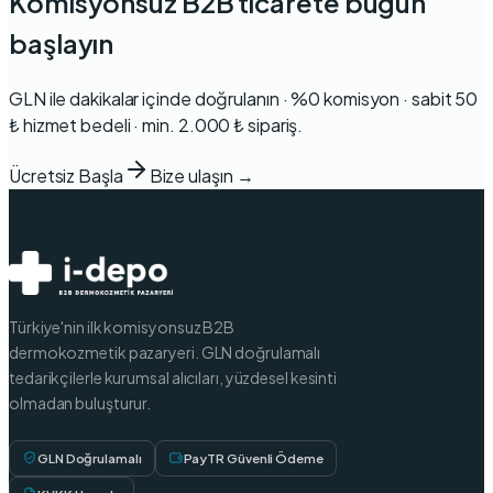
Komisyonsuz B2B ticarete bugün
başlayın
GLN ile dakikalar içinde doğrulanın · %0 komisyon · sabit 50
₺ hizmet bedeli · min. 2.000 ₺ sipariş.
Ücretsiz Başla
Bize ulaşın →
Türkiye'nin ilk komisyonsuz B2B
dermokozmetik pazaryeri. GLN doğrulamalı
tedarikçilerle kurumsal alıcıları, yüzdesel kesinti
olmadan buluşturur.
GLN Doğrulamalı
PayTR Güvenli Ödeme