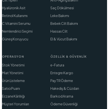
Hyalüronik Asit
Saç Dökülmesi
Retinol Kullanımı
Leke Bakımı
C Vitamini Serumu
Bebek Cilt Bakımı
Nemlendirici Seçimi
Hassas Cilt
Güneş Koruyucu
El & Vücut Bakımı
OPERASYON
ÖZELLIK & GÜVENLIK
Stok Yönetimi
e-Fatura
Miat Yönetimi
Entegre Kargo
Ürün Listeleme
PayTR Ödeme
Satıcı Puanı
Hakediş & Cüzdan
Eczane Kârlılığı
Barkod Arama
Müşteri Yorumları
Ödeme Güvenliği