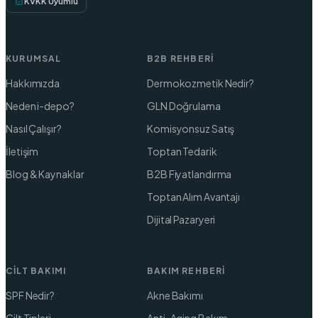
KVKK Uyumlu
KURUMSAL
B2B REHBERI
Hakkımızda
Dermokozmetik Nedir?
Neden i-depo?
GLN Doğrulama
Nasıl Çalışır?
Komisyonsuz Satış
İletişim
Toptan Tedarik
Blog & Kaynaklar
B2B Fiyatlandırma
Toptan Alım Avantajı
Dijital Pazaryeri
CILT BAKIMI
BAKIM REHBERI
SPF Nedir?
Akne Bakımı
Cilt Tipleri
Anti-Aging Bakım