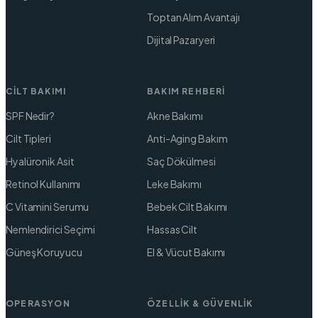
Toptan Alım Avantajı
Dijital Pazaryeri
CILT BAKIMI
BAKIM REHBERI
SPF Nedir?
Akne Bakımı
Cilt Tipleri
Anti-Aging Bakım
Hyalüronik Asit
Saç Dökülmesi
Retinol Kullanımı
Leke Bakımı
C Vitamini Serumu
Bebek Cilt Bakımı
Nemlendirici Seçimi
Hassas Cilt
Güneş Koruyucu
El & Vücut Bakımı
OPERASYON
ÖZELLIK & GÜVENLIK