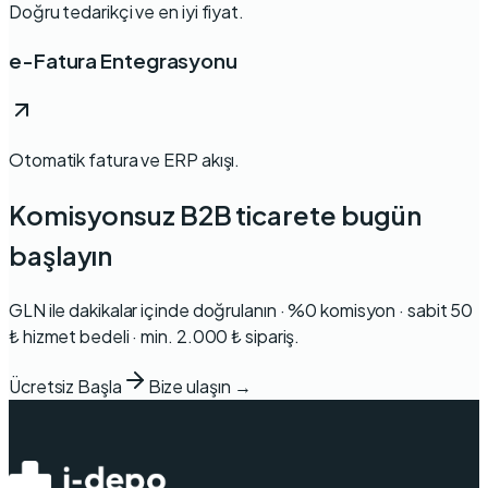
Doğru tedarikçi ve en iyi fiyat.
e-Fatura Entegrasyonu
Otomatik fatura ve ERP akışı.
Komisyonsuz B2B ticarete bugün
başlayın
GLN ile dakikalar içinde doğrulanın · %0 komisyon · sabit 50
₺ hizmet bedeli · min. 2.000 ₺ sipariş.
Ücretsiz Başla
Bize ulaşın →