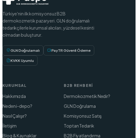
Türkiye'nin ilk komisyonsuz B2B
dermokozmetik pazaryeri. GLN doğrulamalı
tedarikçilerle kurumsal alıcıları, yüzdesel kesinti
olmadan buluşturur.
GLN Doğrulamalı
PayTR Güvenli Ödeme
KVKK Uyumlu
KURUMSAL
B2B REHBERI
Hakkımızda
Dermokozmetik Nedir?
Neden i-depo?
GLN Doğrulama
Nasıl Çalışır?
Komisyonsuz Satış
İletişim
Toptan Tedarik
Blog & Kaynaklar
B2B Fiyatlandırma