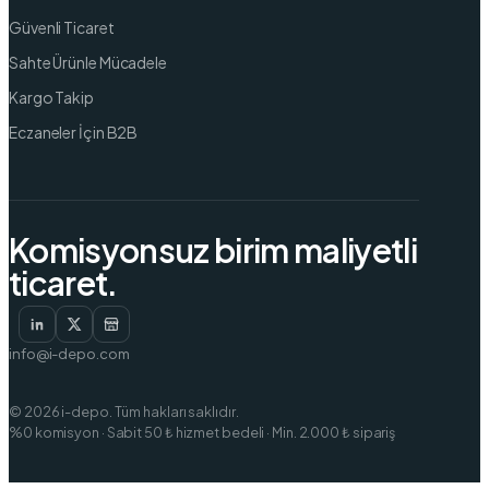
Güvenli Ticaret
Sahte Ürünle Mücadele
Kargo Takip
Eczaneler İçin B2B
Komisyonsuz birim maliyetli
ticaret.
info@i-depo.com
© 2026 i-depo. Tüm hakları saklıdır.
%0 komisyon · Sabit 50 ₺ hizmet bedeli · Min. 2.000 ₺ sipariş