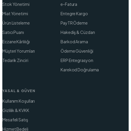
Stok Yönetimi
e-Fatura
Miat Yönetimi
Entegre Kargo
Ürün Listeleme
PayTR Ödeme
Satıcı Puanı
Hakediş & Cüzdan
Eczane Kârlılığı
Barkod Arama
Müşteri Yorumları
Ödeme Güvenliği
Tedarik Zinciri
ERP Entegrasyon
Karekod Doğrulama
YASAL & GÜVEN
Kullanım Koşulları
Gizlilik & KVKK
Mesafeli Satış
Hizmet Bedeli