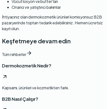
Vücut losyon ve butter’ları
Onarıcı ve yatıştırıcı bakımlar
İhtiyacınız olan dermokozmetik ürünleri
komisyonsuz B2B
pazaryerinde
toptan tedarik edebilirsiniz.
Hemen ücretsiz
kayıt olun
.
Keşfetmeye devam edin
Tüm rehberler
Dermokozmetik Nedir?
Kapsamı, ürünleri ve kozmetikten farkı.
B2B Nasıl Çalışır?