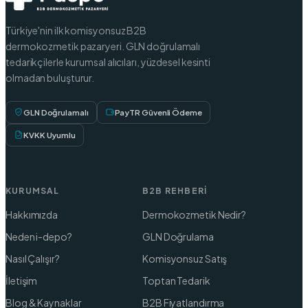
Türkiye'nin ilk komisyonsuz B2B
dermokozmetik pazaryeri. GLN doğrulamalı
tedarikçilerle kurumsal alıcıları, yüzdesel kesinti
olmadan buluşturur.
GLN Doğrulamalı
PayTR Güvenli Ödeme
KVKK Uyumlu
KURUMSAL
B2B REHBERI
Hakkımızda
Dermokozmetik Nedir?
Neden i-depo?
GLN Doğrulama
Nasıl Çalışır?
Komisyonsuz Satış
İletişim
Toptan Tedarik
Blog & Kaynaklar
B2B Fiyatlandırma