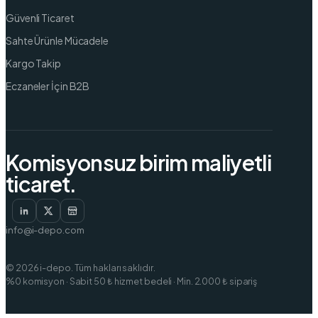
Güvenli Ticaret
Sahte Ürünle Mücadele
Kargo Takip
Eczaneler İçin B2B
Komisyonsuz birim maliyetli
ticaret.
info@i-depo.com
© 2026 i-depo. Tüm hakları saklıdır.
%0 komisyon · Sabit 50 ₺ hizmet bedeli · Min. 2.000 ₺ sipariş