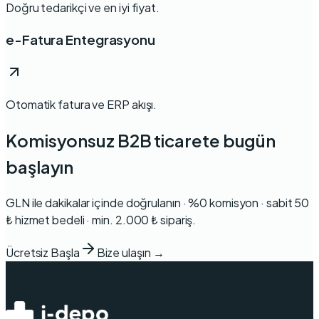
Doğru tedarikçi ve en iyi fiyat.
e-Fatura Entegrasyonu
Otomatik fatura ve ERP akışı.
Komisyonsuz B2B ticarete bugün
başlayın
GLN ile dakikalar içinde doğrulanın · %0 komisyon · sabit 50
₺ hizmet bedeli · min. 2.000 ₺ sipariş.
Ücretsiz Başla
Bize ulaşın →