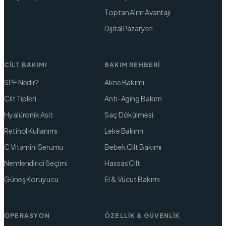
Toptan Alım Avantajı
Dijital Pazaryeri
CILT BAKIMI
BAKIM REHBERI
SPF Nedir?
Akne Bakımı
Cilt Tipleri
Anti-Aging Bakım
Hyalüronik Asit
Saç Dökülmesi
Retinol Kullanımı
Leke Bakımı
C Vitamini Serumu
Bebek Cilt Bakımı
Nemlendirici Seçimi
Hassas Cilt
Güneş Koruyucu
El & Vücut Bakımı
OPERASYON
ÖZELLIK & GÜVENLIK