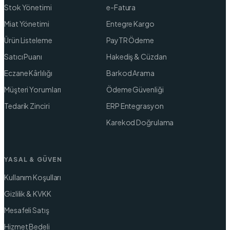
Stok Yönetimi
e-Fatura
Miat Yönetimi
Entegre Kargo
Ürün Listeleme
PayTR Ödeme
Satıcı Puanı
Hakediş & Cüzdan
Eczane Kârlılığı
Barkod Arama
Müşteri Yorumları
Ödeme Güvenliği
Tedarik Zinciri
ERP Entegrasyon
Karekod Doğrulama
YASAL & GÜVEN
Kullanım Koşulları
Gizlilik & KVKK
Mesafeli Satış
Hizmet Bedeli