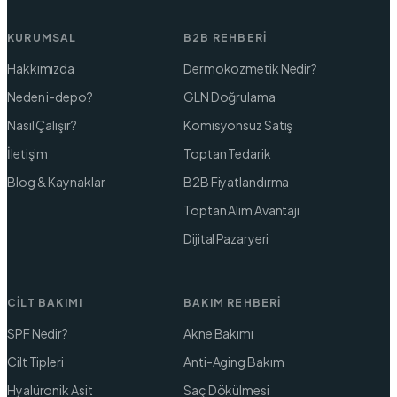
KURUMSAL
B2B REHBERI
Hakkımızda
Dermokozmetik Nedir?
Neden i-depo?
GLN Doğrulama
Nasıl Çalışır?
Komisyonsuz Satış
İletişim
Toptan Tedarik
Blog & Kaynaklar
B2B Fiyatlandırma
Toptan Alım Avantajı
Dijital Pazaryeri
CILT BAKIMI
BAKIM REHBERI
SPF Nedir?
Akne Bakımı
Cilt Tipleri
Anti-Aging Bakım
Hyalüronik Asit
Saç Dökülmesi