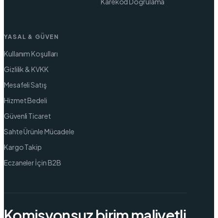
Karekod Doğrulama
YASAL & GÜVEN
Kullanım Koşulları
Gizlilik & KVKK
Mesafeli Satış
Hizmet Bedeli
Güvenli Ticaret
Sahte Ürünle Mücadele
Kargo Takip
Eczaneler İçin B2B
Komisyonsuz birim maliyetli