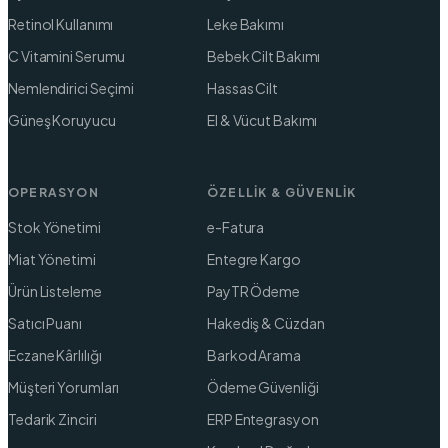
Retinol Kullanımı
Leke Bakımı
C Vitamini Serumu
Bebek Cilt Bakımı
Nemlendirici Seçimi
Hassas Cilt
Güneş Koruyucu
El & Vücut Bakımı
OPERASYON
ÖZELLIK & GÜVENLIK
Stok Yönetimi
e-Fatura
Miat Yönetimi
Entegre Kargo
Ürün Listeleme
PayTR Ödeme
Satıcı Puanı
Hakediş & Cüzdan
Eczane Kârlılığı
Barkod Arama
Müşteri Yorumları
Ödeme Güvenliği
Tedarik Zinciri
ERP Entegrasyon