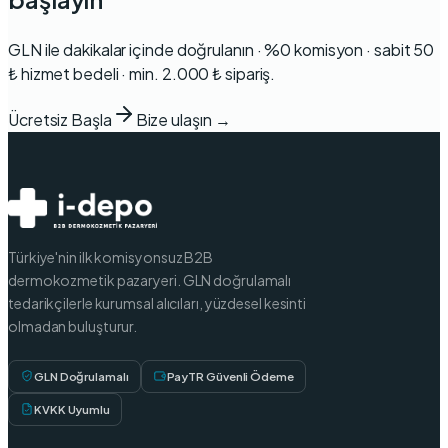
GLN ile dakikalar içinde doğrulanın · %0 komisyon · sabit 50
₺ hizmet bedeli · min. 2.000 ₺ sipariş.
Ücretsiz Başla
Bize ulaşın →
Türkiye'nin ilk komisyonsuz B2B
dermokozmetik pazaryeri. GLN doğrulamalı
tedarikçilerle kurumsal alıcıları, yüzdesel kesinti
olmadan buluşturur.
GLN Doğrulamalı
PayTR Güvenli Ödeme
KVKK Uyumlu