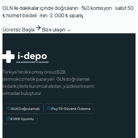
GLN ile dakikalar içinde doğrulanın · %0 komisyon · sabit 50
₺ hizmet bedeli · min. 2.000 ₺ sipariş.
Ücretsiz Başla
Bize ulaşın →
Türkiye'nin ilk komisyonsuz B2B
dermokozmetik pazaryeri. GLN doğrulamalı
tedarikçilerle kurumsal alıcıları, yüzdesel kesinti
olmadan buluşturur.
GLN Doğrulamalı
PayTR Güvenli Ödeme
KVKK Uyumlu