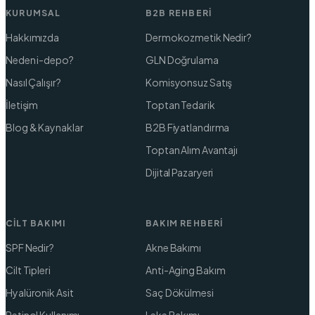
KURUMSAL
B2B REHBERI
Hakkımızda
Dermokozmetik Nedir?
Neden i-depo?
GLN Doğrulama
Nasıl Çalışır?
Komisyonsuz Satış
İletişim
Toptan Tedarik
Blog & Kaynaklar
B2B Fiyatlandırma
Toptan Alım Avantajı
Dijital Pazaryeri
CILT BAKIMI
BAKIM REHBERI
SPF Nedir?
Akne Bakımı
Cilt Tipleri
Anti-Aging Bakım
Hyalüronik Asit
Saç Dökülmesi
Retinol Kullanımı
Leke Bakımı