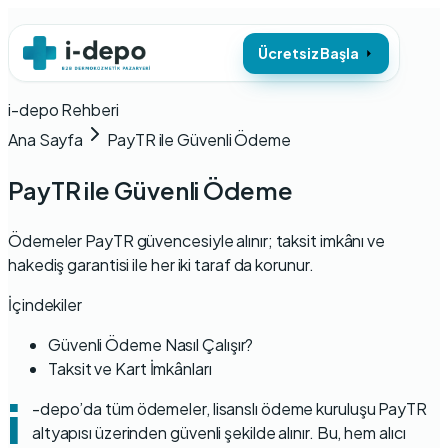
Ücretsiz Başla
i-depo Rehberi
Ana Sayfa
PayTR ile Güvenli Ödeme
PayTR ile Güvenli Ödeme
Ödemeler PayTR güvencesiyle alınır; taksit imkânı ve
hakediş garantisi ile her iki taraf da korunur.
İçindekiler
Güvenli Ödeme Nasıl Çalışır?
Taksit ve Kart İmkânları
i
-depo’da tüm ödemeler, lisanslı ödeme kuruluşu PayTR
altyapısı üzerinden güvenli şekilde alınır. Bu, hem alıcı