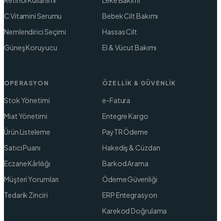
C Vitamini Serumu
Bebek Cilt Bakımı
Nemlendirici Seçimi
Hassas Cilt
Güneş Koruyucu
El & Vücut Bakımı
OPERASYON
ÖZELLIK & GÜVENLIK
Stok Yönetimi
e-Fatura
Miat Yönetimi
Entegre Kargo
Ürün Listeleme
PayTR Ödeme
Satıcı Puanı
Hakediş & Cüzdan
Eczane Kârlılığı
Barkod Arama
Müşteri Yorumları
Ödeme Güvenliği
Tedarik Zinciri
ERP Entegrasyon
Karekod Doğrulama