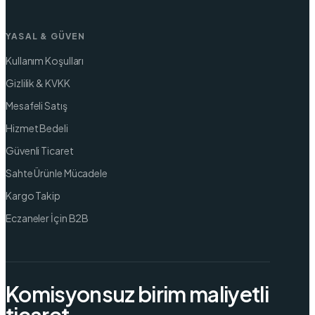
YASAL & GÜVEN
Kullanım Koşulları
Gizlilik & KVKK
Mesafeli Satış
Hizmet Bedeli
Güvenli Ticaret
Sahte Ürünle Mücadele
Kargo Takip
Eczaneler İçin B2B
Komisyonsuz birim maliyetli
ticaret.