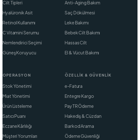
Cilt Tipleri
Anti-Aging Bakım
Hyalüronik Asit
Saç Dökülmesi
Retinol Kullanımı
Leke Bakımı
C Vitamini Serumu
Bebek Cilt Bakımı
Nemlendirici Seçimi
Hassas Cilt
Güneş Koruyucu
El & Vücut Bakımı
OPERASYON
ÖZELLIK & GÜVENLIK
Stok Yönetimi
e-Fatura
Miat Yönetimi
Entegre Kargo
Ürün Listeleme
PayTR Ödeme
Satıcı Puanı
Hakediş & Cüzdan
Eczane Kârlılığı
Barkod Arama
Müşteri Yorumları
Ödeme Güvenliği