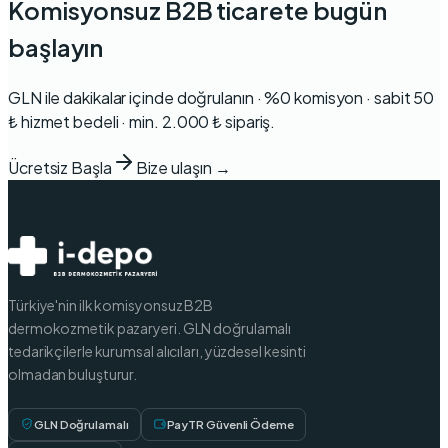
Komisyonsuz B2B ticarete bugün
başlayın
GLN ile dakikalar içinde doğrulanın · %0 komisyon · sabit 50
₺ hizmet bedeli · min. 2.000 ₺ sipariş.
Ücretsiz Başla
Bize ulaşın →
Türkiye'nin ilk komisyonsuz B2B
dermokozmetik pazaryeri. GLN doğrulamalı
tedarikçilerle kurumsal alıcıları, yüzdesel kesinti
olmadan buluşturur.
GLN Doğrulamalı
PayTR Güvenli Ödeme