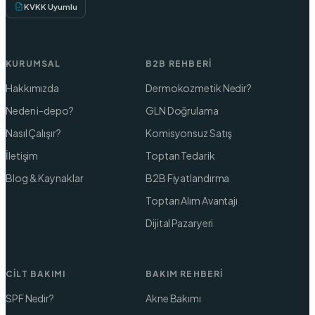
KVKK Uyumlu
KURUMSAL
B2B REHBERI
Hakkımızda
Dermokozmetik Nedir?
Neden i-depo?
GLN Doğrulama
Nasıl Çalışır?
Komisyonsuz Satış
İletişim
Toptan Tedarik
Blog & Kaynaklar
B2B Fiyatlandırma
Toptan Alım Avantajı
Dijital Pazaryeri
CILT BAKIMI
BAKIM REHBERI
SPF Nedir?
Akne Bakımı