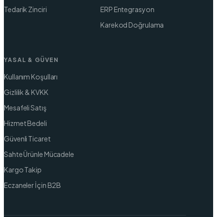
Tedarik Zinciri
ERP Entegrasyon
Karekod Doğrulama
YASAL & GÜVEN
Kullanım Koşulları
Gizlilik & KVKK
Mesafeli Satış
Hizmet Bedeli
Güvenli Ticaret
Sahte Ürünle Mücadele
Kargo Takip
Eczaneler İçin B2B